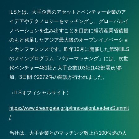
ILSとは、大手企業のアセットとベンチャー企業のア
イデアやテクノロジーをマッチングし、グローバルイ
ノベーションを生み出すことを目的に経済産業省後援
のもと発足したアジア最大級のオープンイノベーショ
ンカンファレンスです。昨年10月に開催した第5回ILS
のメインプログラム「パワーマッチング」には、次世
代ベンチャー481社と大手企業103社(142部署)が参
加、3日間で2272件の商談が行われました。
（ILSオフィシャルサイト）
https://www.dreamgate.gr.jp/InnovationLeadersSummit
/
当社は、大手企業とのマッチング数上位100位迄の人