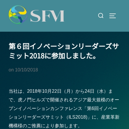
コ
ン
検
サイドバ
テ
索
ン
対
ツ
象:
第６回イノベーションリーダーズサ
へ
ス
ミット2018に参加しました。
キ
ッ
on
10/10/2018
プ
当社は、2018年10月22日（月）から24日（水）ま
で、虎ノ門ヒルズで開催されるアジア最大規模のオー
プンイノベーションカンファレンス「第6回イノベー
ションリーダーズサミット（ILS2018)」に、産業革新
機構様のご推薦により参加します。