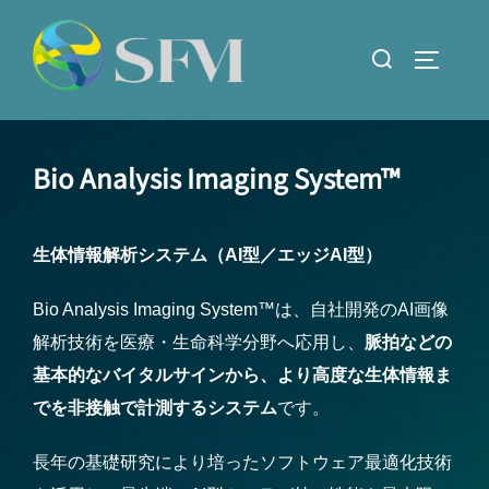
コ
ン
検
サイドバ
テ
索
ン
対
ツ
象:
へ
Bio Analysis Imaging System™
ス
キ
生体情報解析システム（AI型／エッジAI型）
ッ
プ
Bio Analysis Imaging System™は、自社開発のAI画像
解析技術を医療・生命科学分野へ応用し、
脈拍などの
基本的なバイタルサインから、より高度な生体情報ま
でを非接触で計測するシステム
です。
長年の基礎研究により培ったソフトウェア最適化技術