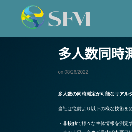
コ
ン
テ
ン
ツ
へ
多人数同時
ス
キ
ッ
on
08/26/2022
プ
多人数の同時測定が可能なリアル
当社は従前より以下の様な技術を
・非接触で様々な生体情報を測定