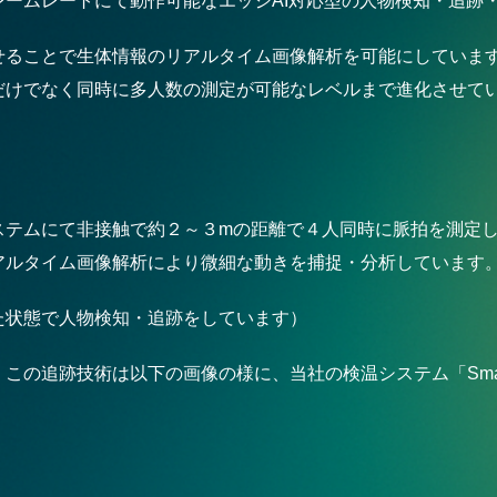
ームレートにて動作可能なエッジAI対応型の人物検知・追跡
せることで生体情報のリアルタイム画像解析を可能にしていま
だけでなく同時に多人数の測定が可能なレベルまで進化させて
ステムにて非接触で約２～３mの距離で４人同時に脈拍を測定
アルタイム画像解析により微細な動きを捕捉・分析しています
た状態で人物検知・追跡をしています）
の追跡技術は以下の画像の様に、当社の検温システム「Smart F