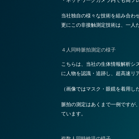
・ネットワークカメラ内でも高フレ
当社独自の様々な技術を組み合わ
更にこの非接触測定技術は、一人
４人同時脈拍測定の様子
こちらは、当社の生体情報解析シ
に人物を認識・追跡し、超高速リ
（画像ではマスク・眼鏡を着用し
脈拍の測定はあくまで一例ですが、こ
ています。
複数人同時検温の様子