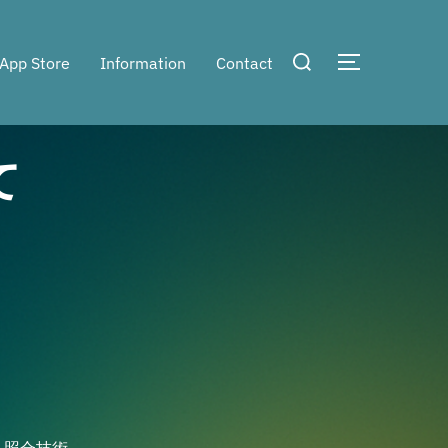
検
App Store
Information
Contact
サイドバー
索
対
象:
て