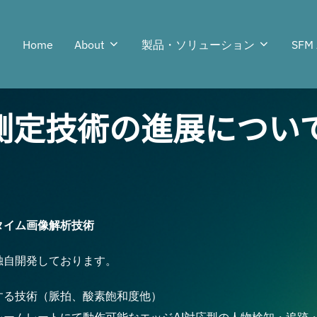
Home
About
製品・ソリューション
SFM 
測定技術の進展につい
タイム画像解析技術
独自開発しております。
する技術（脈拍、酸素飽和度他）