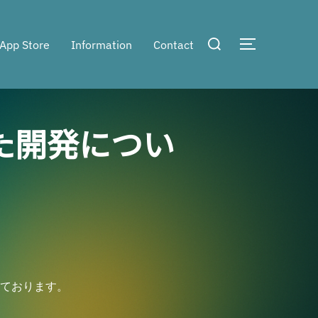
検
App Store
Information
Contact
サイドバー
索
対
象:
た開発につい
いております。