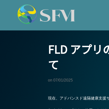
コ
ン
テ
ン
ツ
へ
FLD アプ
ス
キ
ッ
て
プ
on
07/01/2025
現在、アドバンスド遠隔健康支援サ