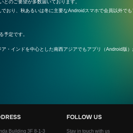
りたいとのご要望が多数届いております。
でおり、秋あるいは冬に主要なAndroidスマホで会員以外で
する予定です。
ア・インドを中心とした南西アジアでもアプリ（Android版
DDRESS
FOLLOW US
da Building 3F 8-1-3
Stay in touch with us