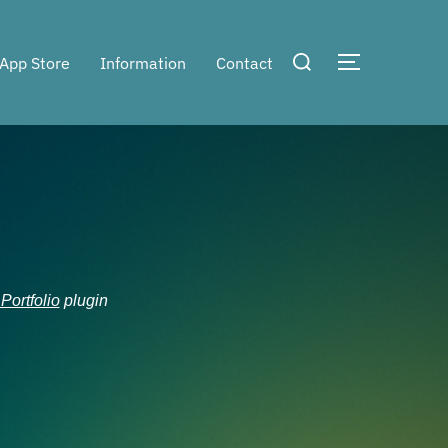
検
App Store
Information
Contact
サイドバー
索
対
象:
rtfolio
plugin