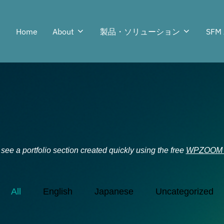
Home
About
製品・ソリューション
SFM 
ee a portfolio section created quickly using the free
WPZOOM Po
All
English
Japanese
Uncategorized