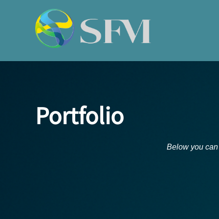
コ
ン
テ
ン
ツ
へ
ス
キ
Portfolio
ッ
プ
Below you can s